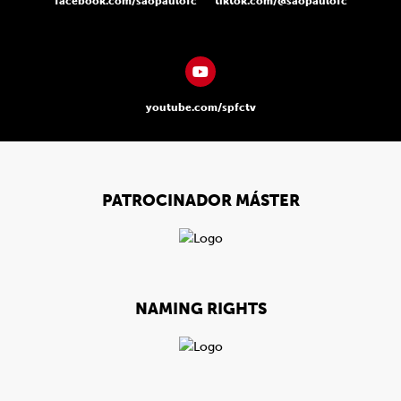
facebook.com/saopaulofc
tiktok.com/@saopaulofc
youtube.com/spfctv
PATROCINADOR MÁSTER
NAMING RIGHTS