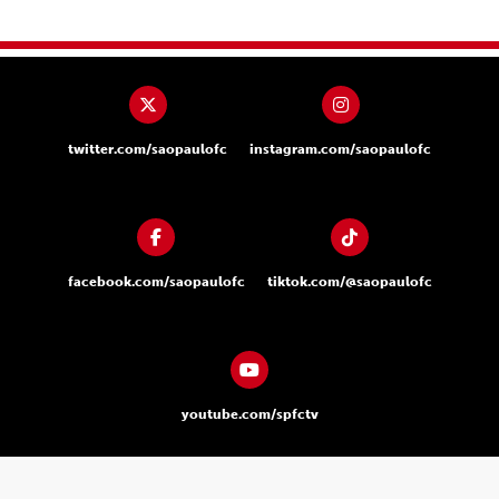
twitter.com/saopaulofc
instagram.com/saopaulofc
facebook.com/saopaulofc
tiktok.com/@saopaulofc
youtube.com/spfctv