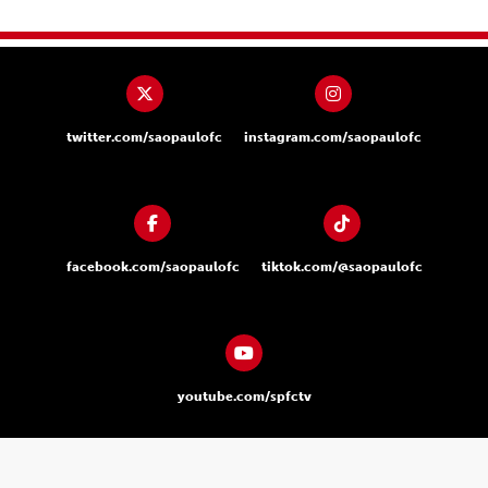
twitter.com/saopaulofc
instagram.com/saopaulofc
facebook.com/saopaulofc
tiktok.com/@saopaulofc
youtube.com/spfctv