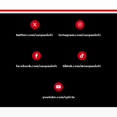
twitter.com/saopaulofc
instagram.com/saopaulofc
facebook.com/saopaulofc
tiktok.com/@saopaulofc
youtube.com/spfctv