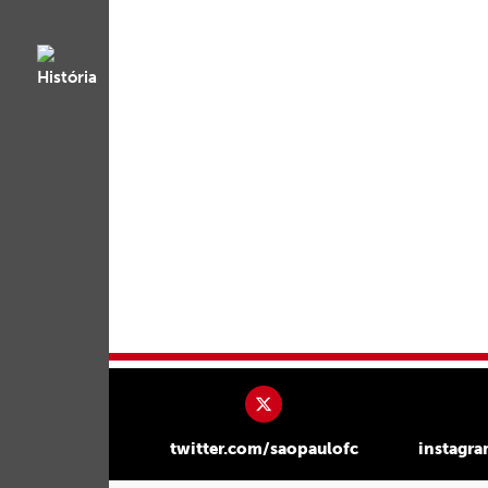
twitter.com/saopaulofc
instagr