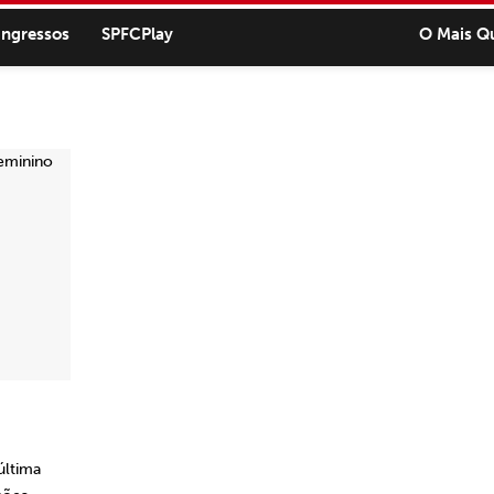
ingressos
SPFCPlay
O Mais Q
última