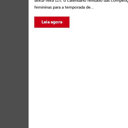
sexta-feira (17), o calendário revisado das competi
femininas para a temporada de...
Leia agora