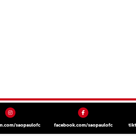
am.com/saopaulofc
facebook.com/saopaulofc
tik