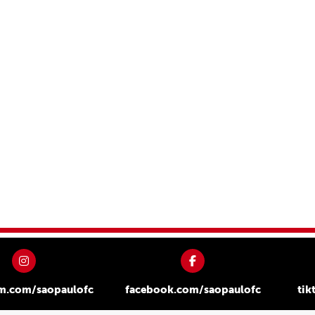
am.com/saopaulofc
facebook.com/saopaulofc
tik