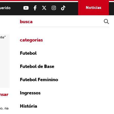
Notícias
uerido
categorias
Futebol
Futebol de Base
Futebol Feminino
Ingressos
nsar
História
so, na