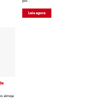
por...
Leia agora
de
to almeja