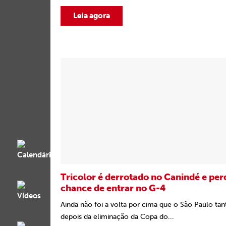
Leia agora
Tricolor é derrotado no Canindé e per
chance de entrar no G-4
Ainda não foi a volta por cima que o São Paulo tan
depois da eliminação da Copa do...