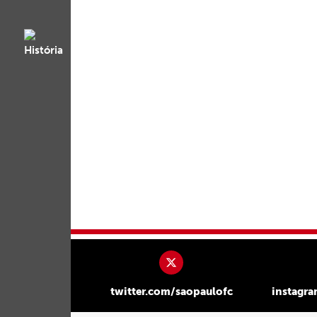
twitter.com/saopaulofc
instagr