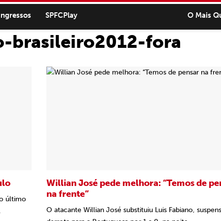
ingressos
SPFCPlay
O Mais Q
-brasileiro2012-fora
ulo
Willian José pede melhora: “Temos de pe
na frente”
o último
O atacante Willian José substituiu Luis Fabiano, suspen
.