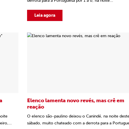
derrota para a Portuguesa por 1 a 0, na noite...
Leia agora
a
Elenco lamenta novo revés, mas crê em
reação
noite
O elenco são-paulino deixou o Canindé, na noite dest
iro,...
sábado, muito chateado com a derrota para a Portugu