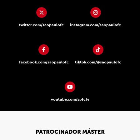
twitter.com/saopaulofc
instagram.com/saopaulofc
facebook.com/saopaulofc
tiktok.com/@saopaulofc
youtube.com/spfctv
PATROCINADOR MÁSTER