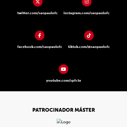
twitter.com/saopaulofc
instagram.com/saopaulofc
facebook.com/saopaulofc
tiktok.com/@saopaulofc
youtube.com/spfctv
PATROCINADOR MÁSTER