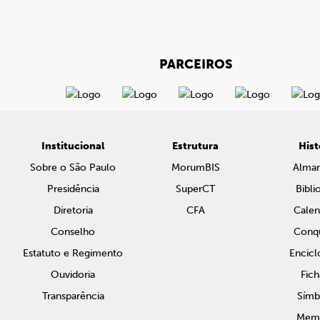
PARCEIROS
Institucional
Estrutura
Hist
Sobre o São Paulo
MorumBIS
Alma
Presidência
SuperCT
Bibli
Diretoria
CFA
Calen
Conselho
Conqu
Estatuto e Regimento
Encicl
Ouvidoria
Fich
Transparência
Símb
Memo