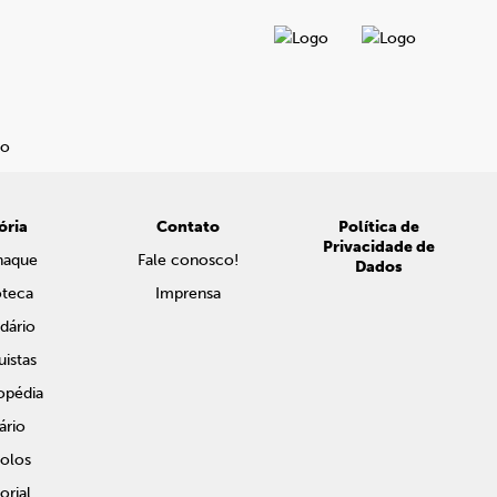
ória
Contato
Política de
Privacidade de
naque
Fale conosco!
Dados
oteca
Imprensa
dário
istas
opédia
ário
olos
rial