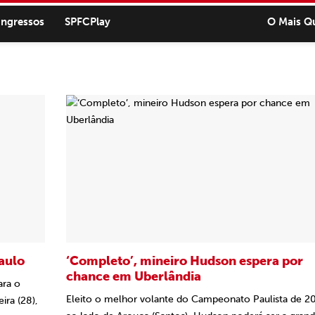
ingressos
SPFCPlay
O Mais Q
aulo
‘Completo’, mineiro Hudson espera por
chance em Uberlândia
ara o
Eleito o melhor volante do Campeonato Paulista de 2
ira (28),