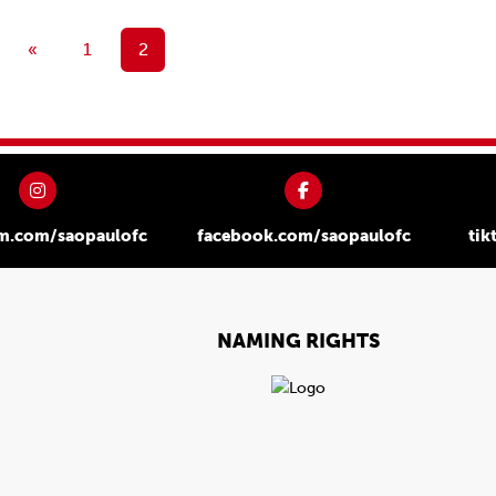
«
1
2
am.com/saopaulofc
facebook.com/saopaulofc
tik
NAMING RIGHTS