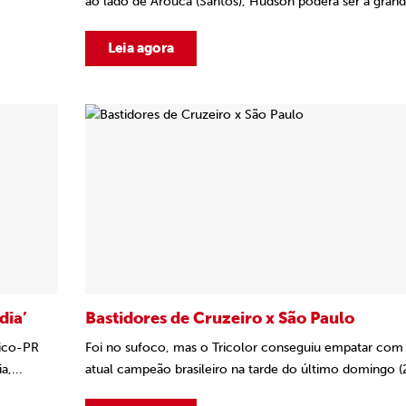
ao lado de Arouca (Santos), Hudson poderá ser a grand
Leia agora
dia’
Bastidores de Cruzeiro x São Paulo
tico-PR
Foi no sufoco, mas o Tricolor conseguiu empatar com
,...
atual campeão brasileiro na tarde do último domingo (27