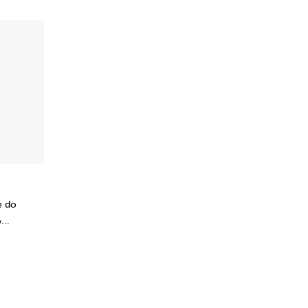
e do
...