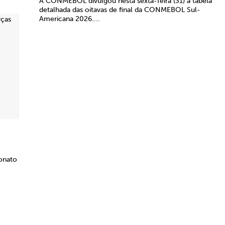
A CONMEBOL divulgou nesta sexta-feira (31) a tabela
detalhada das oitavas de final da CONMEBOL Sul-
Americana 2026....
onato