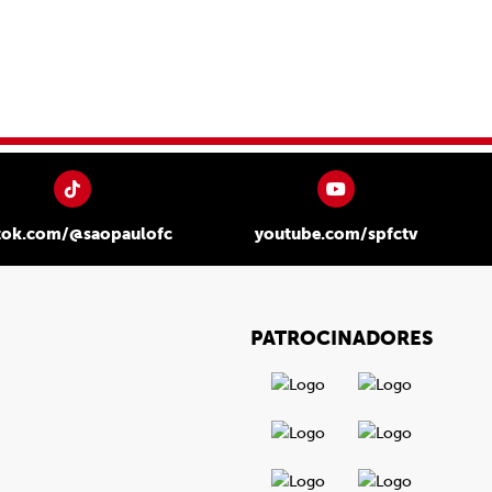
tok.com/@saopaulofc
youtube.com/spfctv
PATROCINADORES