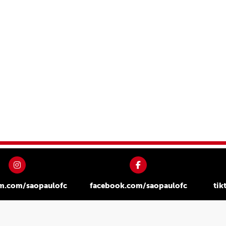
am.com/saopaulofc
facebook.com/saopaulofc
tik