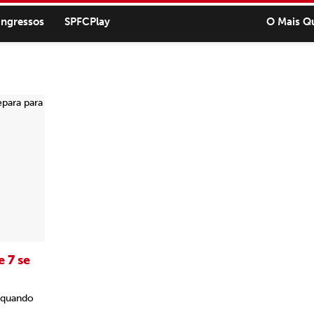
ingressos
SPFCPlay
O Mais Q
 7 se
, quando