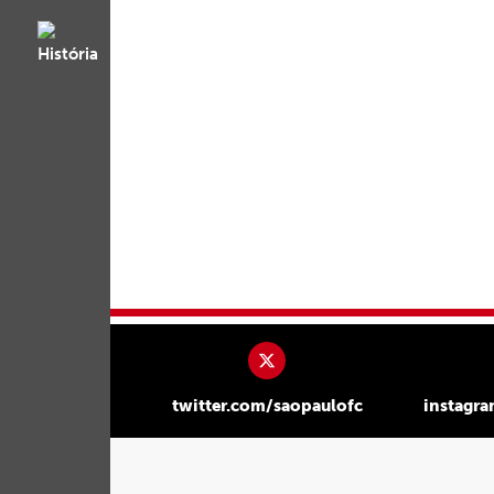
twitter.com/saopaulofc
instagr