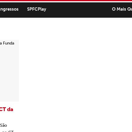
ingressos
SPFCPlay
O Mais Q
CT da
 São