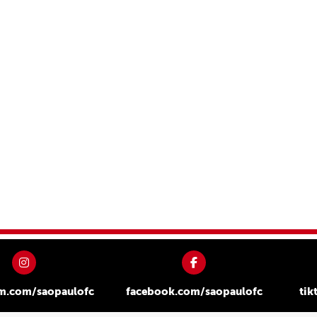
am.com/saopaulofc
facebook.com/saopaulofc
tik