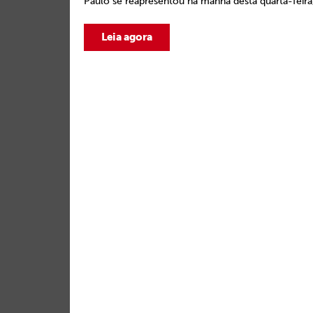
Paulo se reapresentou na manhã desta quarta-feira,
Leia agora