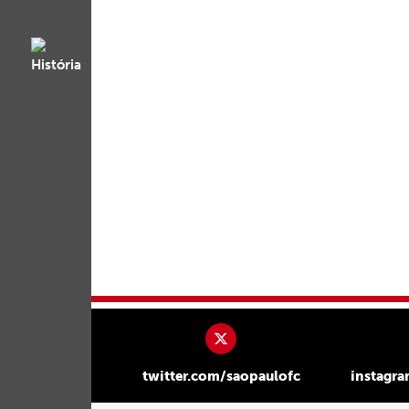
twitter.com/saopaulofc
instagr