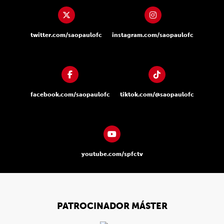
twitter.com/saopaulofc
instagram.com/saopaulofc
facebook.com/saopaulofc
tiktok.com/@saopaulofc
youtube.com/spfctv
PATROCINADOR MÁSTER