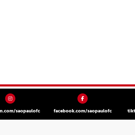
am.com/saopaulofc
facebook.com/saopaulofc
tik