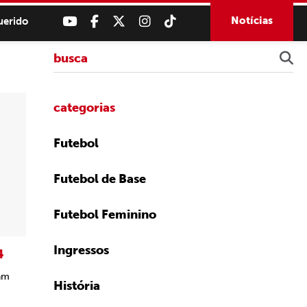
Notícias
uerido
categorias
Futebol
Futebol de Base
Futebol Feminino
Ingressos
4
ram
História