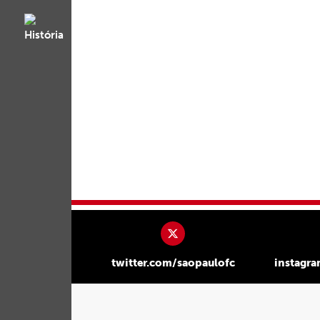
twitter.com/saopaulofc
instagr