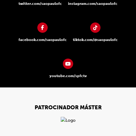
twitter.com/saopaulofc
instagram.com/saopaulofc
facebook.com/saopaulofc
tiktok.com/@saopaulofc
youtube.com/spfctv
PATROCINADOR MÁSTER