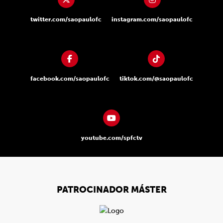
twitter.com/saopaulofc
instagram.com/saopaulofc
facebook.com/saopaulofc
tiktok.com/@saopaulofc
youtube.com/spfctv
PATROCINADOR MÁSTER