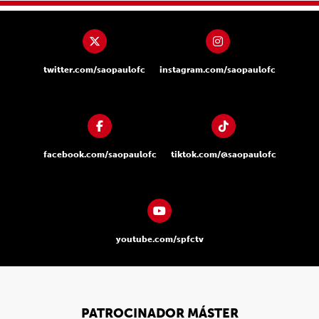
twitter.com/saopaulofc
instagram.com/saopaulofc
facebook.com/saopaulofc
tiktok.com/@saopaulofc
youtube.com/spfctv
PATROCINADOR MÁSTER