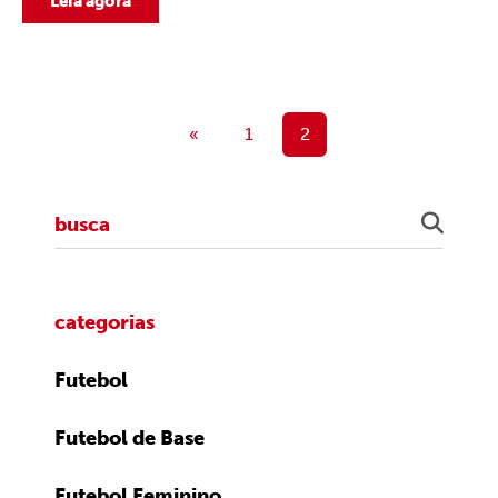
Leia agora
«
1
2
categorias
Futebol
Futebol de Base
Futebol Feminino