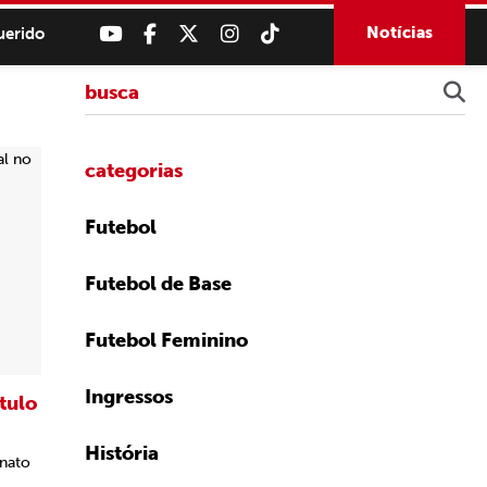
Notícias
uerido
categorias
Futebol
Futebol de Base
Futebol Feminino
Ingressos
ítulo
História
onato