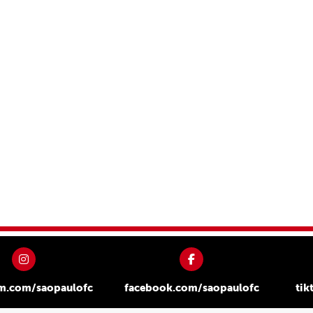
am.com/saopaulofc
facebook.com/saopaulofc
tik