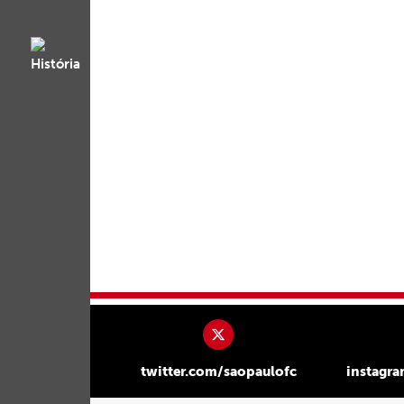
twitter.com/saopaulofc
instagr