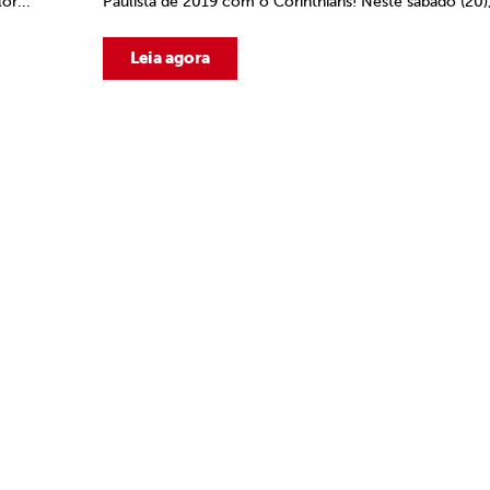
or...
Paulista de 2019 com o Corinthians! Neste sábado (20),
Leia agora