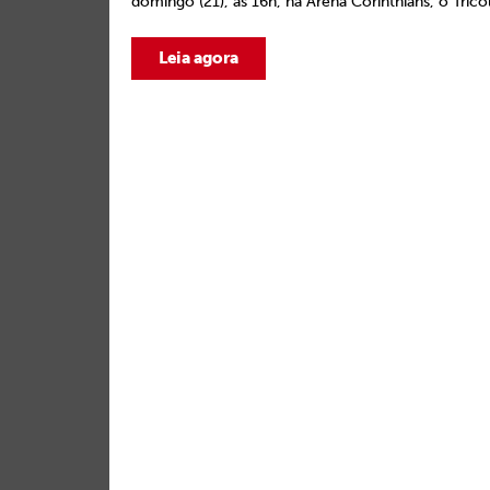
domingo (21), às 16h, na Arena Corinthians, o Tricol
Leia agora