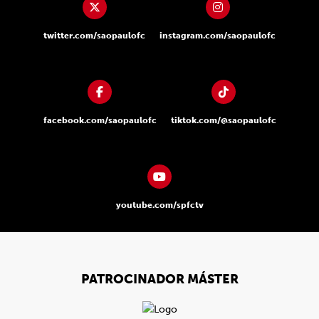
twitter.com/saopaulofc
instagram.com/saopaulofc
facebook.com/saopaulofc
tiktok.com/@saopaulofc
youtube.com/spfctv
PATROCINADOR MÁSTER