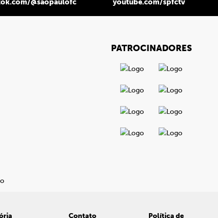
tok.com/@saopaulofc
youtube.com/spfctv
PATROCINADORES
ória
Contato
Política de