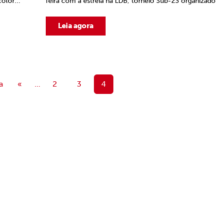
olor...
feira com a estreia na LDB, torneio Sub-23 organizado p
Leia agora
a
«
...
2
3
4