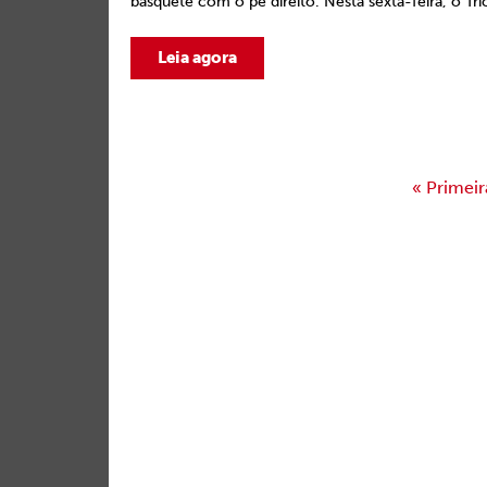
basquete com o pé direito. Nesta sexta-feira, o Tric
Leia agora
« Primeir