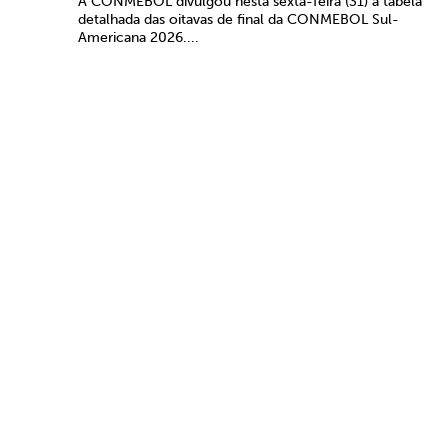
A CONMEBOL divulgou nesta sexta-feira (31) a tabela
detalhada das oitavas de final da CONMEBOL Sul-
Americana 2026....