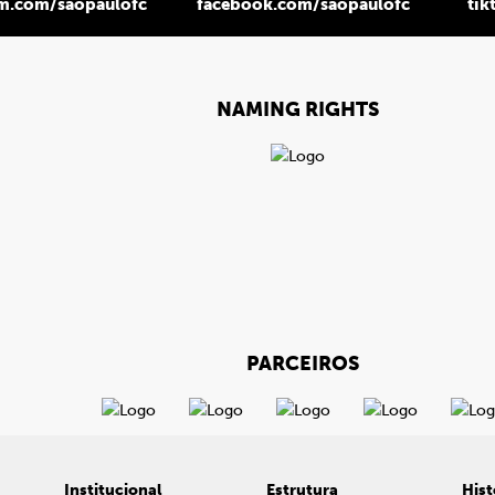
am.com/saopaulofc
facebook.com/saopaulofc
tik
NAMING RIGHTS
PARCEIROS
Institucional
Estrutura
Hist