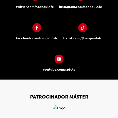
twitter.com/saopaulofc
instagram.com/saopaulofc
facebook.com/saopaulofc
tiktok.com/@saopaulofc
youtube.com/spfctv
PATROCINADOR MÁSTER