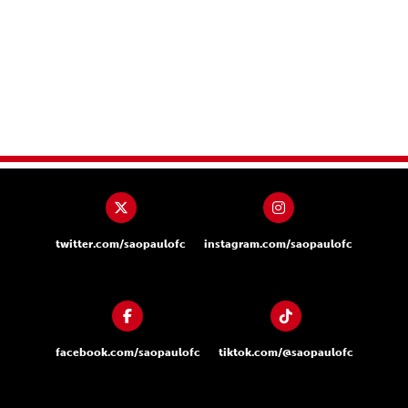
twitter.com/saopaulofc
instagram.com/saopaulofc
facebook.com/saopaulofc
tiktok.com/@saopaulofc