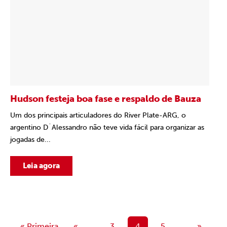
Hudson festeja boa fase e respaldo de Bauza
Um dos principais articuladores do River Plate-ARG, o
argentino D´Alessandro não teve vida fácil para organizar as
jogadas de...
Leia agora
« Primeira
«
...
3
4
5
...
»