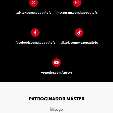
twitter.com/saopaulofc
instagram.com/saopaulofc
facebook.com/saopaulofc
tiktok.com/@saopaulofc
youtube.com/spfctv
PATROCINADOR MÁSTER