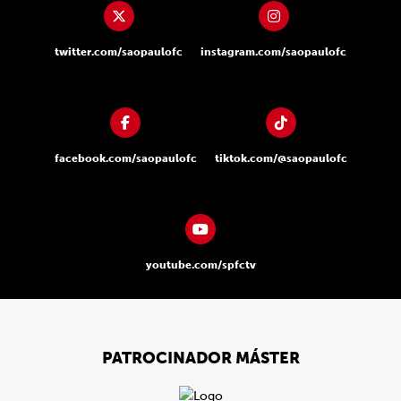
twitter.com/saopaulofc
instagram.com/saopaulofc
facebook.com/saopaulofc
tiktok.com/@saopaulofc
youtube.com/spfctv
PATROCINADOR MÁSTER