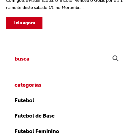
Com gols #MadeInCotia, o Tricolor venceu o Goiás por 2 a 1
na noite deste sábado (7), no Morumbi,...
Leia agora
categorias
Futebol
Futebol de Base
Futebol Feminino