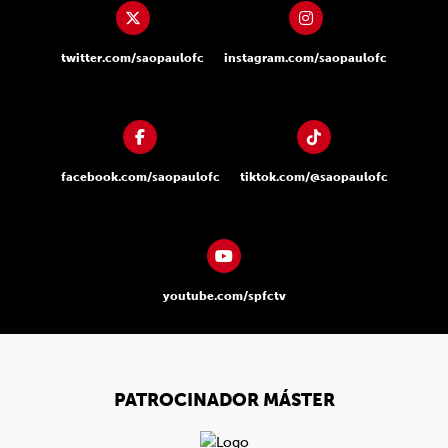
twitter.com/saopaulofc
instagram.com/saopaulofc
facebook.com/saopaulofc
tiktok.com/@saopaulofc
youtube.com/spfctv
PATROCINADOR MÁSTER