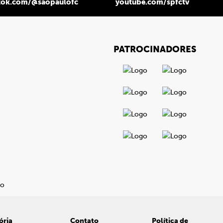
tok.com/@saopaulofc
youtube.com/spfctv
PATROCINADORES
ória
Contato
Política de