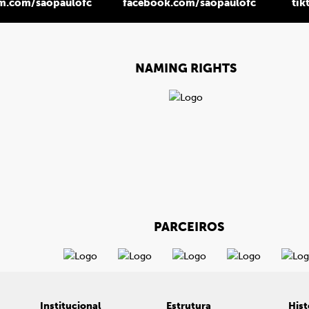
am.com/saopaulofc
facebook.com/saopaulofc
tik
NAMING RIGHTS
PARCEIROS
Institucional
Estrutura
Hist