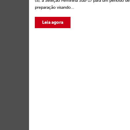
(5), a Seleção Feminina Sub-17 para um período de
preparação visando...
Leia agora