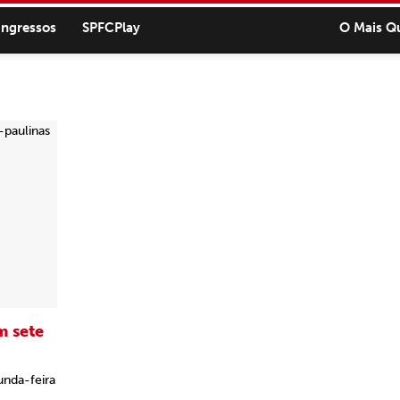
ingressos
SPFCPlay
O Mais Q
m sete
unda-feira