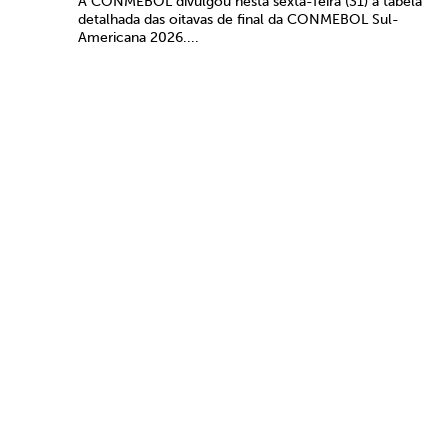
A CONMEBOL divulgou nesta sexta-feira (31) a tabela
detalhada das oitavas de final da CONMEBOL Sul-
Americana 2026....