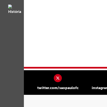
twitter.com/saopaulofc
instagr