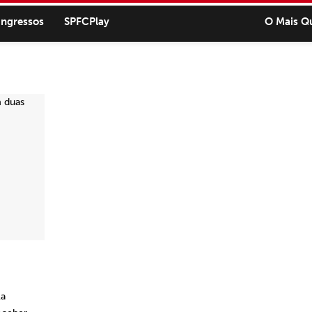
ingressos
SPFCPlay
O Mais Q
la