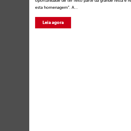
oportunidade de ter feito parte da grande festa e 
esta homenagem”. A...
Leia agora