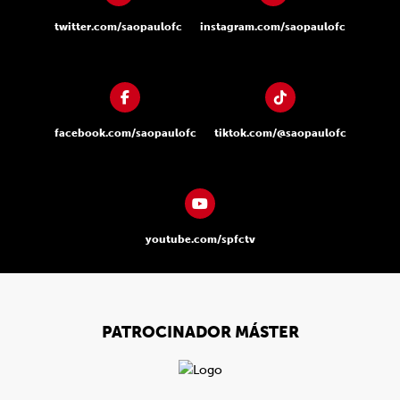
twitter.com/saopaulofc
instagram.com/saopaulofc
facebook.com/saopaulofc
tiktok.com/@saopaulofc
youtube.com/spfctv
PATROCINADOR MÁSTER