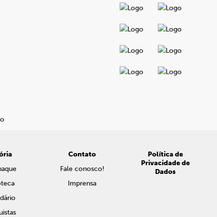
ória
Contato
Política de
Privacidade de
naque
Fale conosco!
Dados
oteca
Imprensa
dário
istas