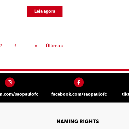
Leia agora
2
3
...
»
Última »
am.com/saopaulofc
facebook.com/saopaulofc
tik
NAMING RIGHTS