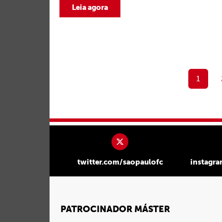
Leia agora
1
twitter.com/saopaulofc
instagr
PATROCINADOR MÁSTER