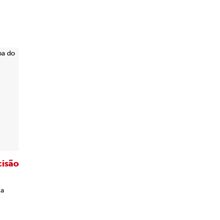
cisão
 a