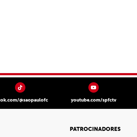
tok.com/@saopaulofc
youtube.com/spfctv
PATROCINADORES