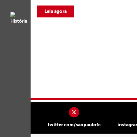
Leia agora
twitter.com/saopaulofc
instagr