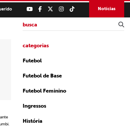
Notícias
uerido
categorias
Futebol
Futebol de Base
Futebol Feminino
Ingressos
cante
História
umbi.