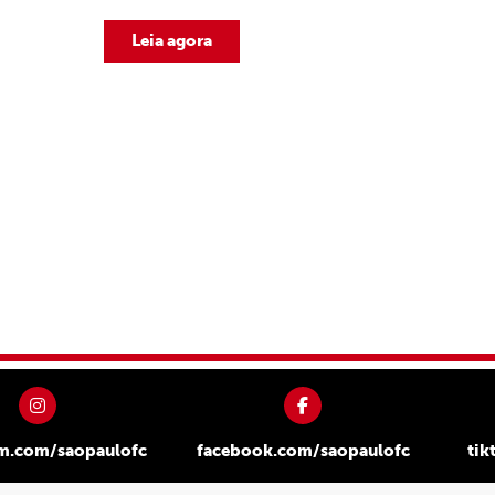
Leia agora
am.com/saopaulofc
facebook.com/saopaulofc
tik