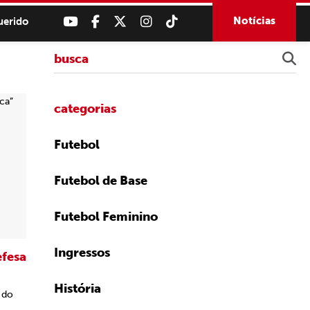
Notícias
uerido
categorias
Futebol
Futebol de Base
Futebol Feminino
Ingressos
efesa
História
 do