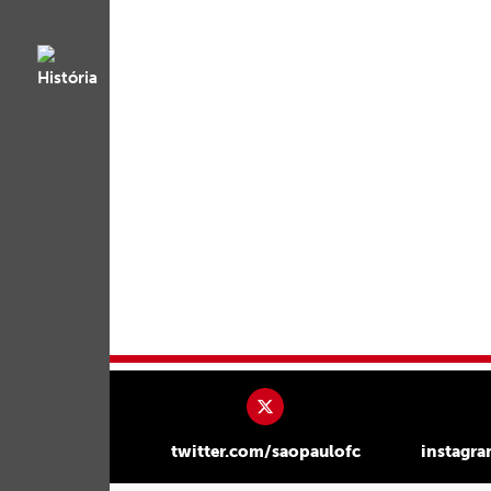
twitter.com/saopaulofc
instagr