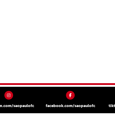
am.com/saopaulofc
facebook.com/saopaulofc
tik