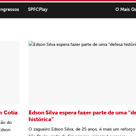
ingressos
SPFCPlay
O Mais Q
m Cotia
Edson Silva espera fazer parte de uma “d
histórica”
ção do
O zagueiro Edson Silva, de 25 anos, é mais um reforço
Edson