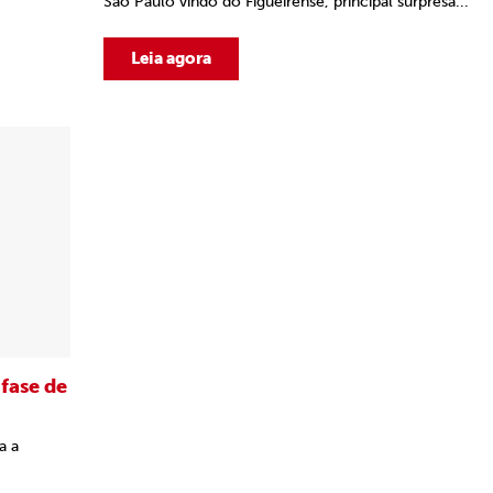
São Paulo vindo do Figueirense, principal surpresa...
Leia agora
fase de
a a