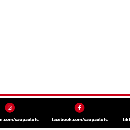
am.com/saopaulofc
facebook.com/saopaulofc
tik