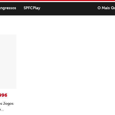
ingressos
SPFCPlay
O Mais Q
1996
os Jogos
...