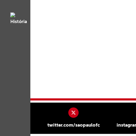
twitter.com/saopaulofc
instagr