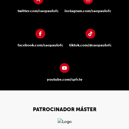
twitter.com/saopaulofc
instagram.com/saopaulofc
facebook.com/saopaulofc
tiktok.com/@saopaulofc
youtube.com/spfctv
PATROCINADOR MÁSTER