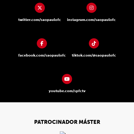
twitter.com/saopaulofc
instagram.com/saopaulofc
facebook.com/saopaulofc
tiktok.com/@saopaulofc
youtube.com/spfctv
PATROCINADOR MÁSTER