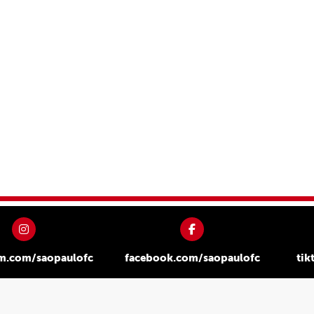
am.com/saopaulofc
facebook.com/saopaulofc
tik