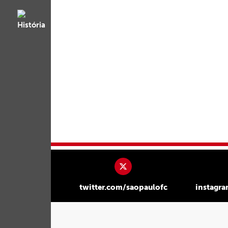
twitter.com/saopaulofc
instagr