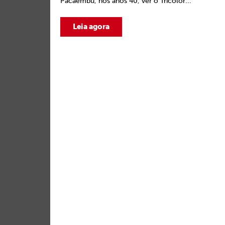
Pacaembu, nos anos 40, ver o Tricolor...
Leia agora