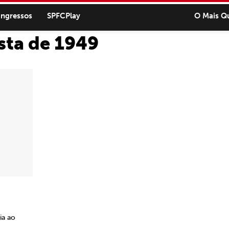
ingressos
SPFCPlay
O Mais Q
sta de 1949
ia ao