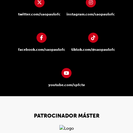
twitter.com/saopaulofc
instagram.com/saopaulofc
facebook.com/saopaulofc
tiktok.com/@saopaulofc
youtube.com/spfctv
PATROCINADOR MÁSTER