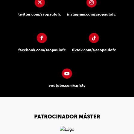
twitter.com/saopaulofc
instagram.com/saopaulofc
facebook.com/saopaulofc
tiktok.com/@saopaulofc
youtube.com/spfctv
PATROCINADOR MÁSTER