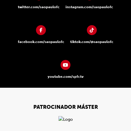
twitter.com/saopaulofc
instagram.com/saopaulofc
facebook.com/saopaulofc
tiktok.com/@saopaulofc
youtube.com/spfctv
PATROCINADOR MÁSTER