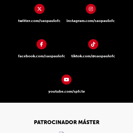
twitter.com/saopaulofc
instagram.com/saopaulofc
facebook.com/saopaulofc
tiktok.com/@saopaulofc
youtube.com/spfctv
PATROCINADOR MÁSTER