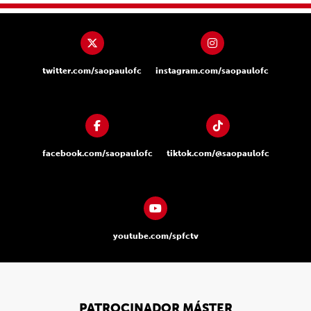
twitter.com/saopaulofc
instagram.com/saopaulofc
facebook.com/saopaulofc
tiktok.com/@saopaulofc
youtube.com/spfctv
PATROCINADOR MÁSTER