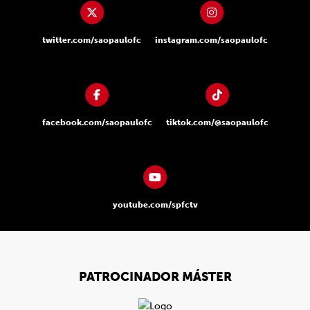
twitter.com/saopaulofc
instagram.com/saopaulofc
facebook.com/saopaulofc
tiktok.com/@saopaulofc
youtube.com/spfctv
PATROCINADOR MÁSTER