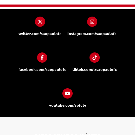
twitter.com/saopaulofc
instagram.com/saopaulofc
facebook.com/saopaulofc
tiktok.com/@saopaulofc
youtube.com/spfctv