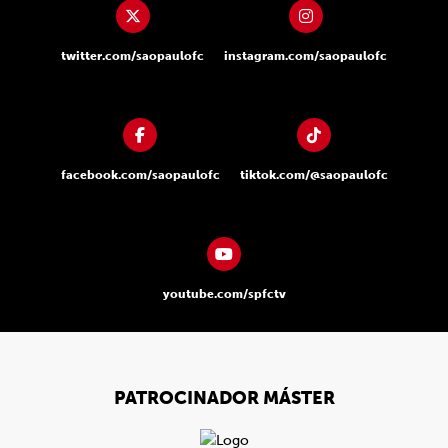
twitter.com/saopaulofc
instagram.com/saopaulofc
facebook.com/saopaulofc
tiktok.com/@saopaulofc
youtube.com/spfctv
PATROCINADOR MÁSTER