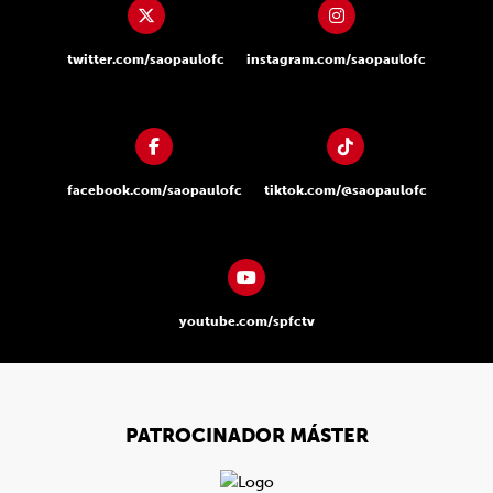
twitter.com/saopaulofc
instagram.com/saopaulofc
facebook.com/saopaulofc
tiktok.com/@saopaulofc
youtube.com/spfctv
PATROCINADOR MÁSTER