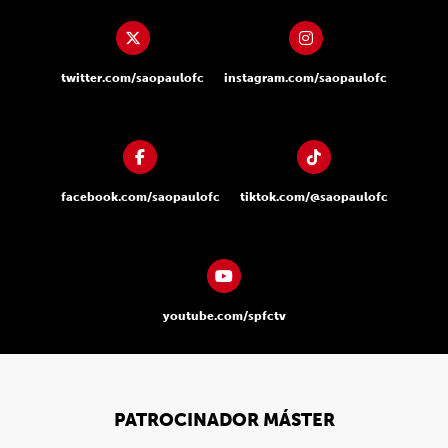
twitter.com/saopaulofc
instagram.com/saopaulofc
facebook.com/saopaulofc
tiktok.com/@saopaulofc
youtube.com/spfctv
PATROCINADOR MÁSTER