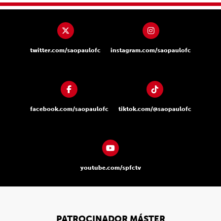
twitter.com/saopaulofc
instagram.com/saopaulofc
facebook.com/saopaulofc
tiktok.com/@saopaulofc
youtube.com/spfctv
PATROCINADOR MÁSTER