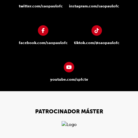
twitter.com/saopaulofc
instagram.com/saopaulofc
facebook.com/saopaulofc
tiktok.com/@saopaulofc
youtube.com/spfctv
PATROCINADOR MÁSTER