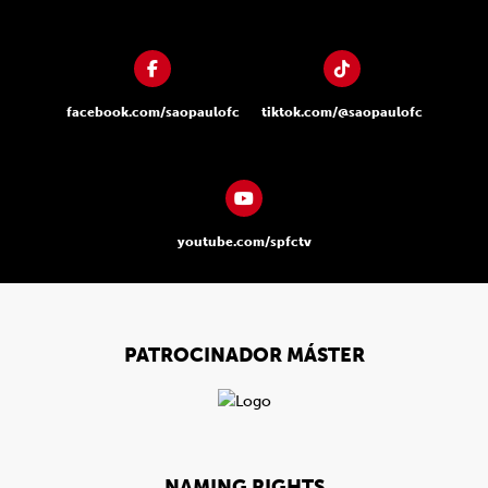
facebook.com/saopaulofc
tiktok.com/@saopaulofc
youtube.com/spfctv
PATROCINADOR MÁSTER
NAMING RIGHTS