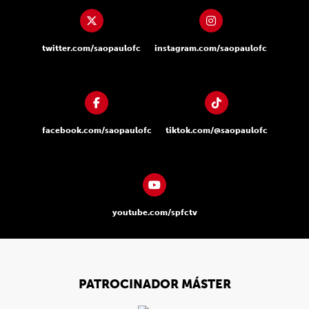
twitter.com/saopaulofc
instagram.com/saopaulofc
facebook.com/saopaulofc
tiktok.com/@saopaulofc
youtube.com/spfctv
PATROCINADOR MÁSTER