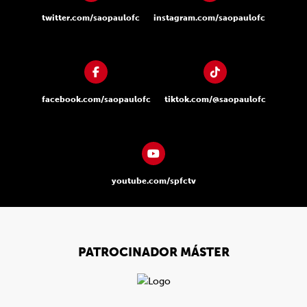
twitter.com/saopaulofc
instagram.com/saopaulofc
facebook.com/saopaulofc
tiktok.com/@saopaulofc
youtube.com/spfctv
PATROCINADOR MÁSTER